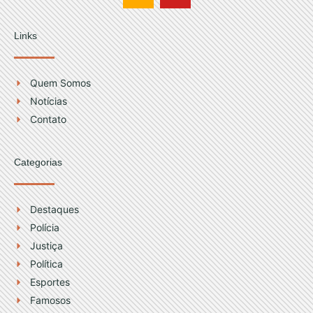
n
o
s
u
t
t
Links
a
u
g
b
r
e
Quem Somos
a
Notícias
m
Contato
Categorias
Destaques
Polícia
Justiça
Política
Esportes
Famosos