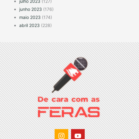
julho 2023
(127)
junho 2023
(176)
maio 2023
(174)
abril 2023
(228)
I
Y