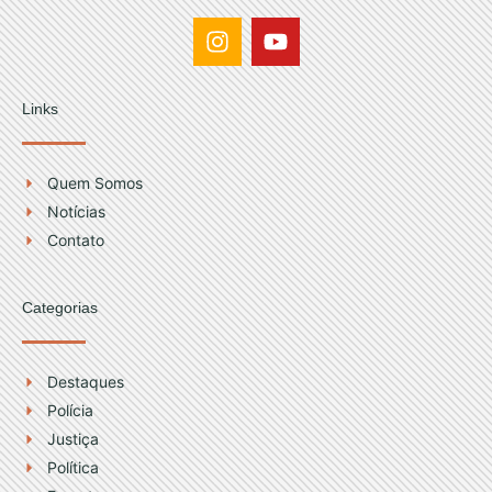
I
Y
n
o
s
u
t
t
Links
a
u
g
b
r
e
Quem Somos
a
Notícias
m
Contato
Categorias
Destaques
Polícia
Justiça
Política