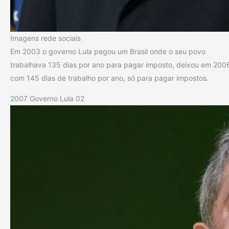
Imagens rede sociais
Em 2003 o governo Lula pegou um Brasil onde o seu povo
trabalhava 135 dias por ano para pagar imposto, deixou em 200
com 145 dias de trabalho por ano, só para pagar impostos.
2007 Governo Lula 02