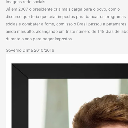
Imagens rede sociais
Já em 2007 o presidente cria mais carga para o povo, com o
discurso que teria que criar impostos para bancar os programas
sócias e combater a fome, com isso o Brasil passou a patamares
ainda mais alto, alcançando um triste número de 148 dias de lab
durante o ano para pagar impostos.
Governo Dilma 2010/2016