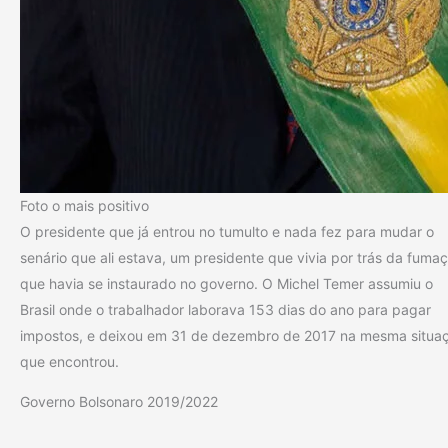
Foto o mais positivo
O presidente que já entrou no tumulto e nada fez para mudar o
senário que ali estava, um presidente que vivia por trás da fuma
que havia se instaurado no governo. O Michel Temer assumiu o
Brasil onde o trabalhador laborava 153 dias do ano para pagar
impostos, e deixou em 31 de dezembro de 2017 na mesma situa
que encontrou.
Governo Bolsonaro 2019/2022