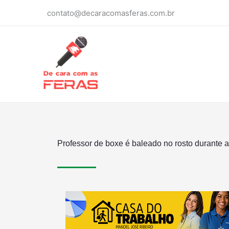
Ir
contato@decaracomasferas.com.br
para
o
conteúdo
Professor de boxe é baleado no rosto durante a