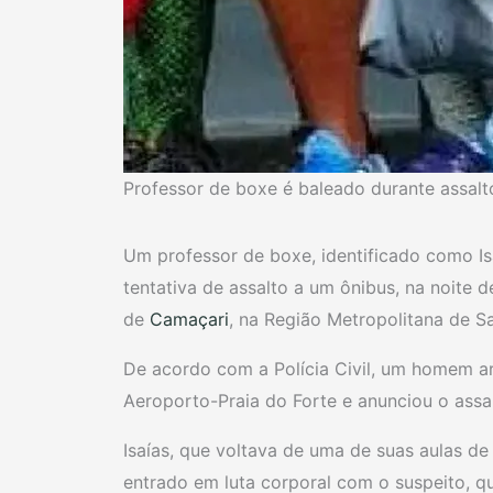
Professor de boxe é baleado durante assal
Um professor de boxe, identificado como Is
tentativa de assalto a um ônibus, na noite 
de
Camaçari
, na Região Metropolitana de S
De acordo com a Polícia Civil, um homem a
Aeroporto-Praia do Forte e anunciou o assal
Isaías, que voltava de uma de suas aulas de
entrado em luta corporal com o suspeito, qu