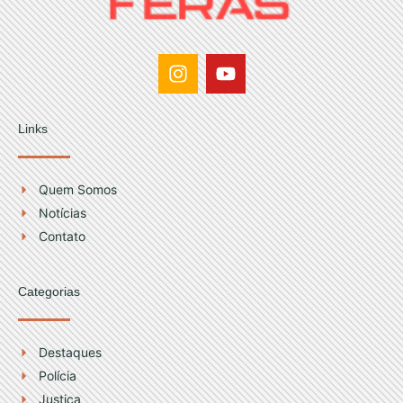
I
Y
n
o
s
u
t
t
Links
a
u
g
b
r
e
Quem Somos
a
Notícias
m
Contato
Categorias
Destaques
Polícia
Justiça