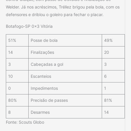
Welder. Já nos acréscimos, Tréllez brigou pela bola, com os
defensores e driblou o goleiro para fechar o placar.
Botafogo-SP 0x3 Vitória
51%
Posse de bola
49%
14
Finalizações
20
3
Cabeçadas a gol
3
10
Escanteios
6
0
Impedimentos
1
80%
Precisão de passes
81%
8
Desarmes
14
Fonte: Scouts Globo