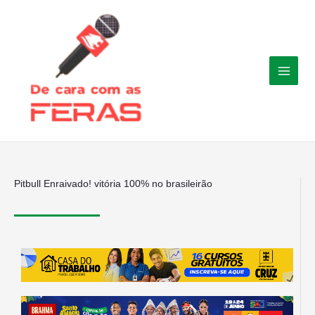
Ir
para
o
conteúdo
Pitbull Enraivado! vitória 100% no brasileirão