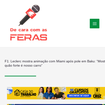
Ir
para
o
conteúdo
F1: Leclerc mostra animação com Miami após pole em Baku: “Most
quão forte é nosso carro”