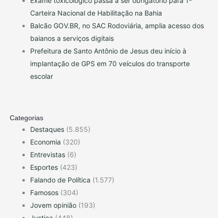
Exame toxicológico passa a ser obrigatório para 1ª
Carteira Nacional de Habilitação na Bahia
Balcão GOV.BR, no SAC Rodoviária, amplia acesso dos
baianos a serviços digitais
Prefeitura de Santo Antônio de Jesus deu início à
implantação de GPS em 70 veículos do transporte
escolar
Categorias
Destaques
(5.855)
Economia
(320)
Entrevistas
(6)
Esportes
(423)
Falando de Política
(1.577)
Famosos
(304)
Jovem opinião
(193)
Justiça
(448)