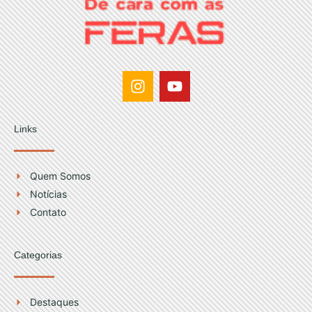
I
Y
n
o
s
u
t
t
Links
a
u
g
b
r
e
Quem Somos
a
Notícias
m
Contato
Categorias
Destaques