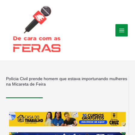
Ir
para
o
conteúdo
Polícia Civil prende homem que estava importunando mulheres
na Micareta de Feira