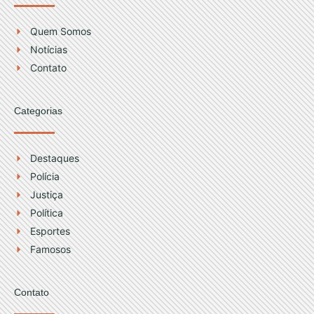
g
b
r
e
Quem Somos
a
Notícias
m
Contato
Categorias
Destaques
Polícia
Justiça
Política
Esportes
Famosos
Contato