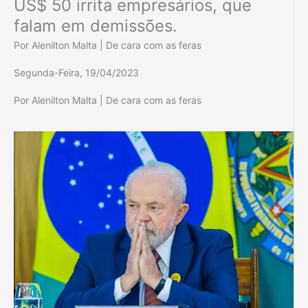
US$ 50 irrita empresários, que
falam em demissões.
Por Alenilton Malta | De cara com as feras
Segunda-Feira, 19/04/2023
Por Alenilton Malta | De cara com as feras