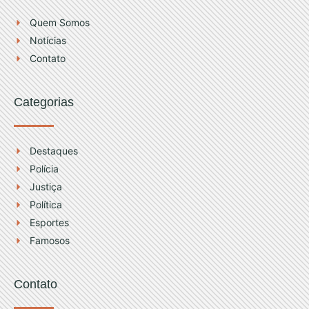
r
e
Quem Somos
a
Notícias
m
Contato
Categorias
Destaques
Polícia
Justiça
Política
Esportes
Famosos
Contato