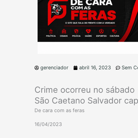
gerenciador
abril 16, 2023
Sem C
Crime ocorreu no sábado (
São Caetano Salvador capi
De cara com as feras
16/04/2023