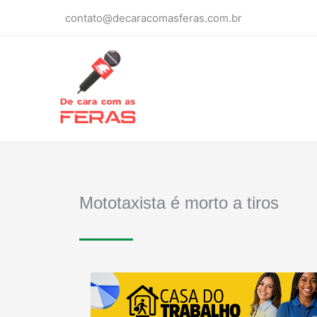
Ir
contato@decaracomasferas.com.br
para
o
conteúdo
Mototaxista é morto a tiros