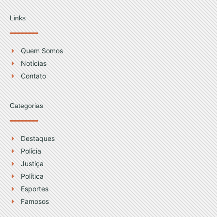
s
u
t
t
Links
a
u
g
b
r
e
Quem Somos
a
Notícias
m
Contato
Categorias
Destaques
Polícia
Justiça
Política
Esportes
Famosos