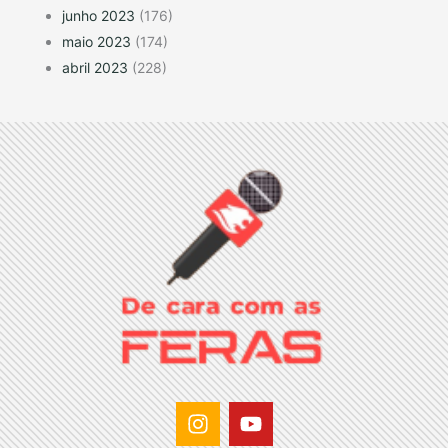
junho 2023
(176)
maio 2023
(174)
abril 2023
(228)
I
Y
n
o