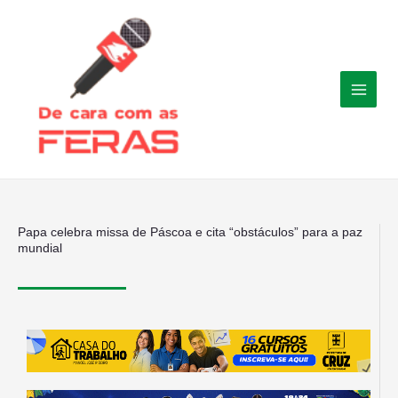
Ir
para
o
conteúdo
Papa celebra missa de Páscoa e cita “obstáculos” para a paz
mundial