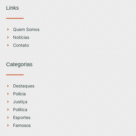
n
o
Links
s
u
t
t
Quem Somos
Notícias
a
u
Contato
g
b
Categorias
r
e
a
Destaques
Polícia
m
Justiça
Política
Esportes
Famosos