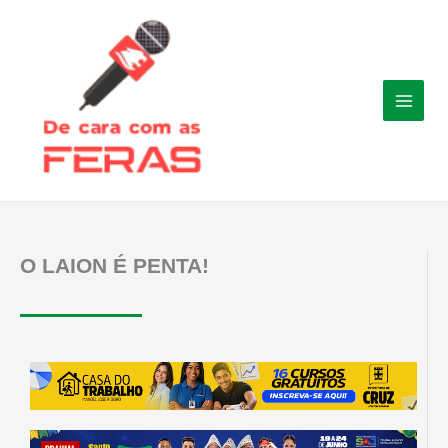
Ir
para
o
conteúdo
O LAION É PENTA!