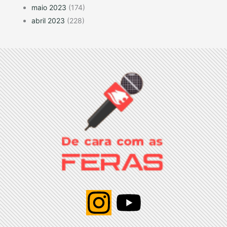
maio 2023
(174)
abril 2023
(228)
I
Y