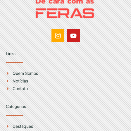
I
Y
n
o
s
u
t
t
Links
a
u
g
b
r
e
Quem Somos
a
Notícias
m
Contato
Categorias
Destaques