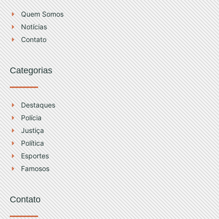
r
e
Quem Somos
a
Notícias
m
Contato
Categorias
Destaques
Polícia
Justiça
Política
Esportes
Famosos
Contato