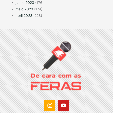
junho 2023
(176)
maio 2023
(174)
abril 2023
(228)
I
Y
n
o