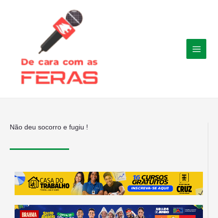
Ir
para
o
conteúdo
Não deu socorro e fugiu !