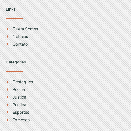
s
u
t
t
Links
a
u
g
b
r
e
Quem Somos
a
Notícias
m
Contato
Categorias
Destaques
Polícia
Justiça
Política
Esportes
Famosos