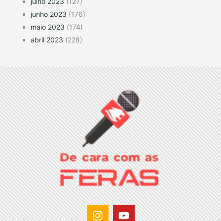
julho 2023
(127)
junho 2023
(176)
maio 2023
(174)
abril 2023
(228)
I
Y
n
o