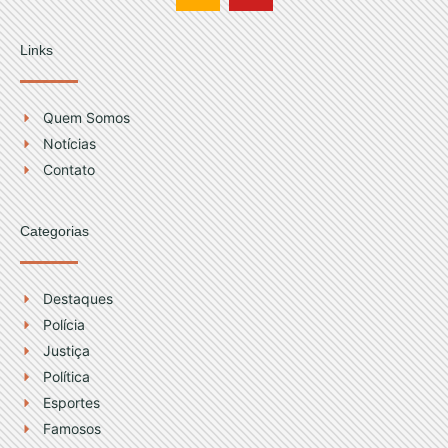
s
u
t
t
Links
a
u
g
b
r
e
Quem Somos
a
Notícias
m
Contato
Categorias
Destaques
Polícia
Justiça
Política
Esportes
Famosos