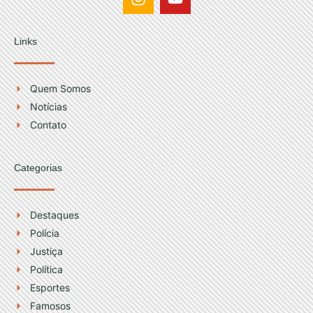
n
o
s
u
t
t
Links
a
u
g
b
r
e
Quem Somos
a
Notícias
m
Contato
Categorias
Destaques
Polícia
Justiça
Política
Esportes
Famosos