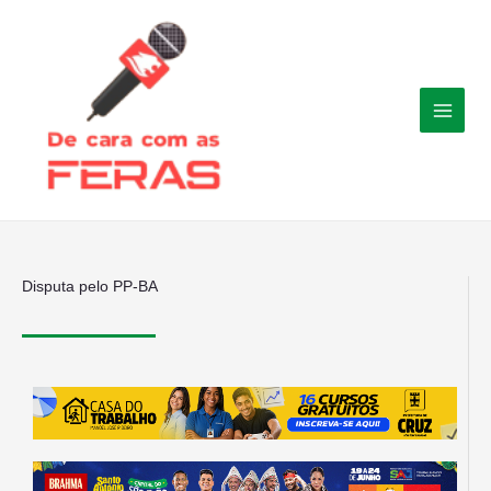
Ir
para
o
conteúdo
Disputa pelo PP-BA