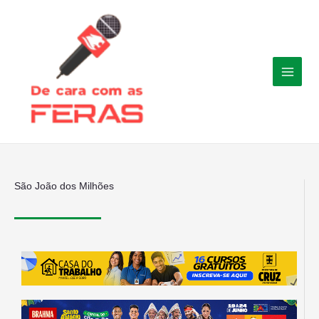
Ir
para
o
conteúdo
São João dos Milhões