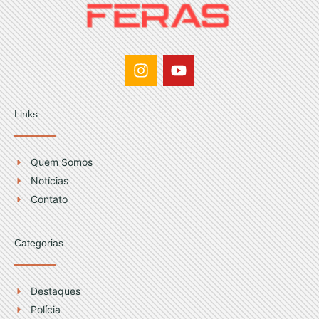
I
Y
n
o
s
u
t
t
Links
a
u
g
b
r
e
Quem Somos
a
Notícias
m
Contato
Categorias
Destaques
Polícia