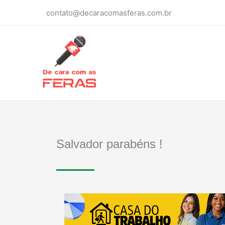
Ir
contato@decaracomasferas.com.br
para
o
conteúdo
Salvador parabéns !