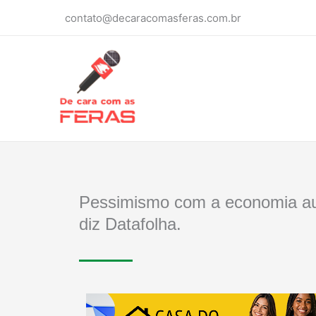
Ir
contato@decaracomasferas.com.br
para
o
conteúdo
Pessimismo com a economia aum
diz Datafolha.